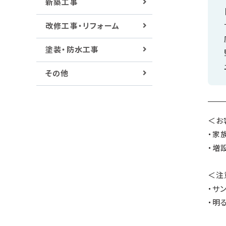
新築工事
改修工事・リフォーム
塗装・防水工事
その他
＜お
・家
・増
＜注
・サ
・明