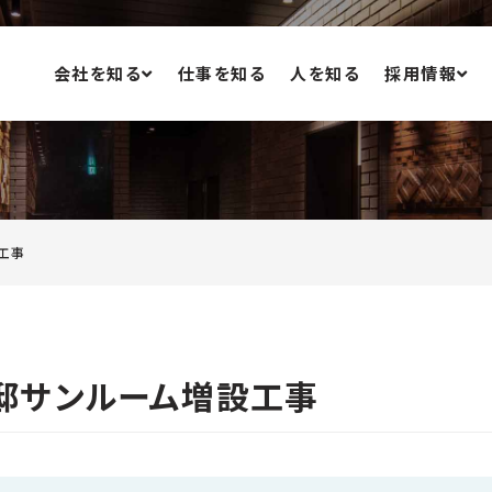
会社を知る
仕事を知る
人を知る
採用情報
福利厚生
施工実績
募集要項
SDGs宣言
健康宣言
工事
邸サンルーム増設工事