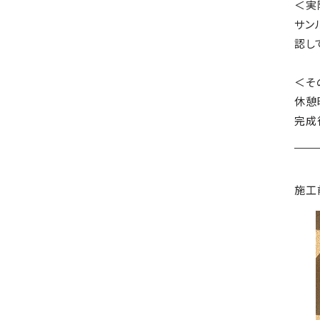
＜実
サン
認し
＜そ
休憩
完成
施工