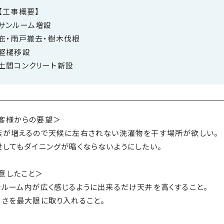
【工事概要】
サンルーム増設
庇・雨戸撤去・樹木伐根
竪樋移設
土間コンクリート新設
客様からの要望＞
族が増えるので天候に左右されない洗濯物を干す場所が欲しい。
設してもダイニングが暗くならないようにしたい。
意したこと＞
ンルーム内が広く感じるように出来るだけ天井を高くすること。
るさを最大限に取り入れること。