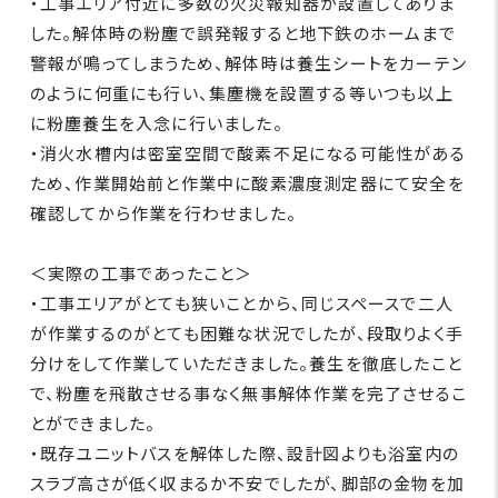
・工事エリア付近に多数の火災報知器が設置してありま
した。解体時の粉塵で誤発報すると地下鉄のホームまで
警報が鳴ってしまうため、解体時は養生シートをカーテン
のように何重にも行い、集塵機を設置する等いつも以上
に粉塵養生を入念に行いました。
・消火水槽内は密室空間で酸素不足になる可能性がある
ため、作業開始前と作業中に酸素濃度測定器にて安全を
確認してから作業を行わせました。
＜実際の工事であったこと＞
・工事エリアがとても狭いことから、同じスペースで二人
が作業するのがとても困難な状況でしたが、段取りよく手
分けをして作業していただきました。養生を徹底したこと
で、粉塵を飛散させる事なく無事解体作業を完了させるこ
とができました。
・既存ユニットバスを解体した際、設計図よりも浴室内の
スラブ高さが低く収まるか不安でしたが、脚部の金物を加