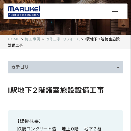
施工実績
HOME
>
施工事例
>
改修工事・リフォーム
>
I駅地下２階諸室施設
CONSTRUCTION ACHIEVEMENTS
設備工事
カテゴリ
I駅地下２階諸室施設設備工事
【建物概要】
鉄筋コンクリート造 地上０階 地下２階