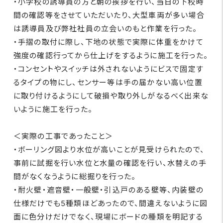
・小学校の誘導員の方と朝の挨拶を行い、当日の下校時
間の確認等をさせていただいたり、大型車両が多い場合
は誘導員及び弊社社員の立会いのもと作業を行った。
・手摺の取付に際し、下地の状態で実際に体重をかけて
強度の確認行ってから仕上げをするように施工を行った。
・コンセントやスイッチは外されないようにビスで固定す
るタイプの物にし、センサー等は手の届かない高い位置
に取り付けるようにして破損や取り外しがなるべく出来な
いように施工を行った。
＜実際の工事であったこと＞
・ボーリング図より水位が高いことが見受けられたので、
事前に試掘を行い水位と水量の確認を行い、水替えの手
間がなくなうように総掘りを行った。
・耐火壁・遮音壁・一般壁・引込戸のある壁等、内装壁の
仕様だけでも5種類ほどあったので、間違えないように図
面に色分けだけでなく、現場にボードの種類を明記する