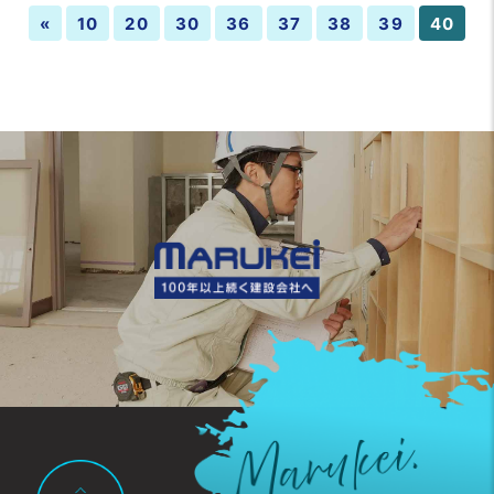
«
10
20
30
36
37
38
39
40