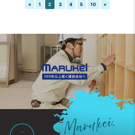
«
1
2
3
4
5
10
»